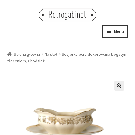
Przejdź
Przejdź
do
do
nawigacji
treści
Menu
NOWOŚCI
Strona główna
Na stół
Sosjerka ecru dekorowana bogatym
złoceniem, Chodzież
OBRAZY
NA STÓŁ
DEKORACJE
🔍
OŚWIETLENIE
MEBLE