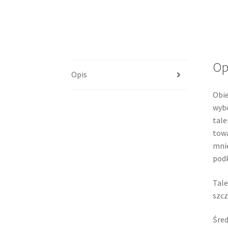
Op
Opis
Obie
wybo
tale
towa
mnie
pod
Tale
szcz
Śred