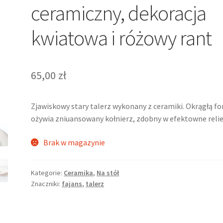
ceramiczny, dekoracja
kwiatowa i różowy rant
65,00
zł
Zjawiskowy stary talerz wykonany z ceramiki. Okrągłą f
ożywia zniuansowany kołnierz, zdobny w efektowne relie
Brak w magazynie
Kategorie:
Ceramika
,
Na stół
Znaczniki:
fajans
,
talerz