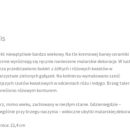
is
kt niewątpliwie bardzo wiekowy. Na tle kremowej barwy ceramiki
rnie wyróżniają się ręcznie naniesione malarskie dekoracje. W lus
rza przedstawiono bukiet z żółtych i różowych kwiatów w
rzystwie zielonych gałązek. Na kołnierzu wymalowano sześć
jszych rzutów kwiatowych w odcieniach różu i indygo. Brzeg taler
kreślono różowym konturem.
rz, mimo wieku, zachowany w niezłym stanie. Gdzieniegdzie –
ególnie przy brzegu naczynia – widoczne ubytki malarskiej dekorac
nica: 22,4 cm