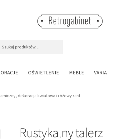
j:
aj
KORACJE
OŚWIETLENIE
MEBLE
VARIA
ramiczny, dekoracja kwiatowa i różowy rant
Rustykalny talerz