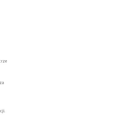
trze
za
ji.