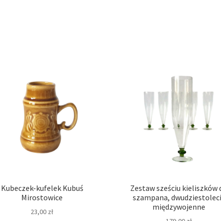
Kubeczek-kufelek Kubuś
Zestaw sześciu kieliszków 
Mirostowice
szampana, dwudziestolec
międzywojenne
23,00
zł