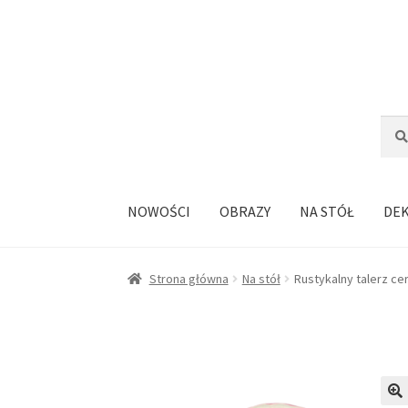
Przejdź
Przejdź
do
do
nawigacji
treści
Szuka
Szuk
NOWOŚCI
OBRAZY
NA STÓŁ
DE
Strona główna
Na stół
Rustykalny talerz ce