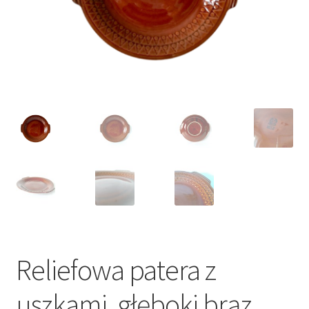
VARIA
Reliefowa patera z
uszkami, głęboki brąz,