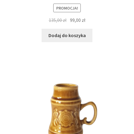
PROMOCJA!
Pierwotna
Aktualna
135,00
zł
99,00
zł
cena
cena
wynosiła:
wynosi:
Dodaj do koszyka
135,00 zł.
99,00 zł.