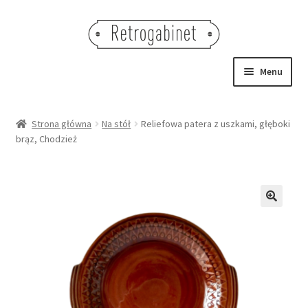
Przejdź
Przejdź
do
do
nawigacji
treści
Menu
NOWOŚCI
Strona główna
Na stół
Reliefowa patera z uszkami, głęboki
brąz, Chodzież
OBRAZY
NA STÓŁ
DEKORACJE
🔍
OŚWIETLENIE
MEBLE