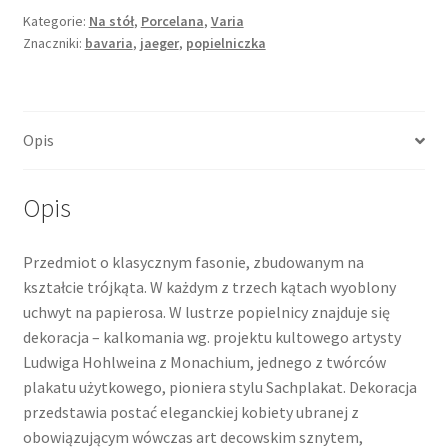
Kategorie:
Na stół
,
Porcelana
,
Varia
Znaczniki:
bavaria
,
jaeger
,
popielniczka
Opis
Opis
Przedmiot o klasycznym fasonie, zbudowanym na
kształcie trójkąta. W każdym z trzech kątach wyoblony
uchwyt na papierosa. W lustrze popielnicy znajduje się
dekoracja – kalkomania wg. projektu kultowego artysty
Ludwiga Hohlweina z Monachium, jednego z twórców
plakatu użytkowego, pioniera stylu Sachplakat. Dekoracja
przedstawia postać eleganckiej kobiety ubranej z
obowiązującym wówczas art decowskim sznytem,