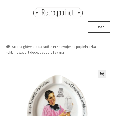
Przejdź
Przejdź
do
do
nawigacji
treści
Menu
NOWOŚCI
Strona główna
Na stół
Przedwojenna popielniczka
reklamowa, art deco, Jaeger, Bavaria
OBRAZY
NA STÓŁ
DEKORACJE
🔍
OŚWIETLENIE
MEBLE