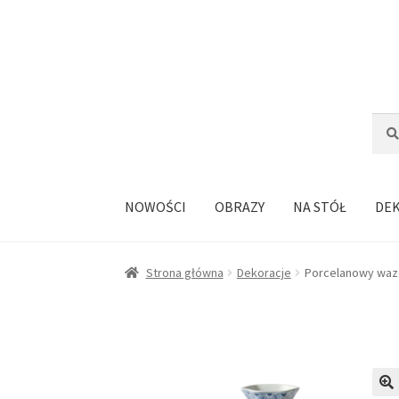
Przejdź
Przejdź
do
do
nawigacji
treści
Szuka
Szuk
NOWOŚCI
OBRAZY
NA STÓŁ
DE
Strona główna
Dekoracje
Porcelanowy wazo