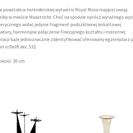
 powstała w holenderskiej wytwórni Royal Mosa mającej swoją
zibę w mieście Maastricht. Choć na spodzie oprócz wyraźnego wyc
rycznego widać jedynie fragment podszkliwnej kobaltowej
atury, harmonijne połączenie finezyjnego kształtu i misternej
racji każe jednoznacznie zidentyfikować oferowany egzemplarz j
l n/Delft dec. 532.
kość: 30 cm