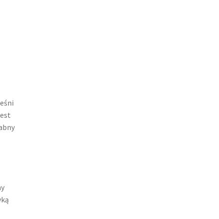
eśni
est
rabny
ny
yką