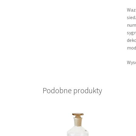
Waza
sied
nume
sygn
deko
mode
Wyso
Podobne produkty