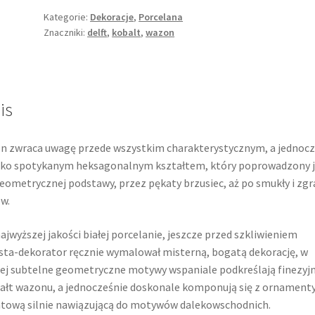
Kategorie:
Dekoracje
,
Porcelana
Znaczniki:
delft
,
kobalt
,
wazon
is
n zwraca uwagę przede wszystkim charakterystycznym, a jednocz
ko spotykanym heksagonalnym kształtem, który poprowadzony j
eometrycznej podstawy, przez pękaty brzusiec, aż po smukły i zg
w.
ajwyższej jakości białej porcelanie, jeszcze przed szkliwieniem
sta-dekorator ręcznie wymalował misterną, bogatą dekorację, w
ej subtelne geometryczne motywy wspaniale podkreślają finezyj
ałt wazonu, a jednocześnie doskonale komponują się z ornament
tową silnie nawiązującą do motywów dalekowschodnich.