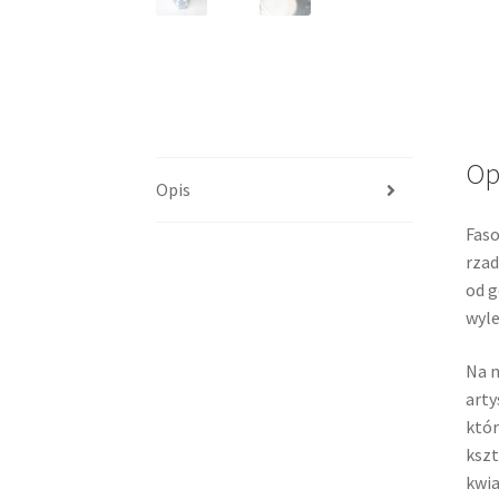
Op
Opis
Faso
rzad
od g
wyle
Na n
arty
któr
kszt
kwia