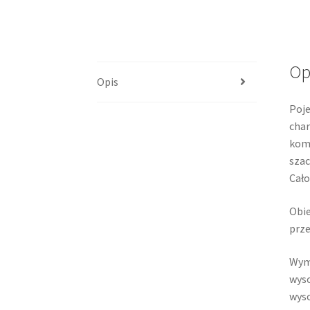
Op
Opis
Poje
char
komp
szac
Cało
Obie
prze
Wym
wyso
wyso