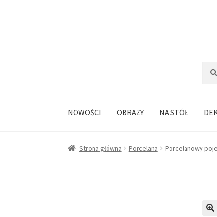
Przejdź
Przejdź
do
do
nawigacji
treści
Szuka
Szuk
NOWOŚCI
OBRAZY
NA STÓŁ
DE
Strona główna
Porcelana
Porcelanowy poje