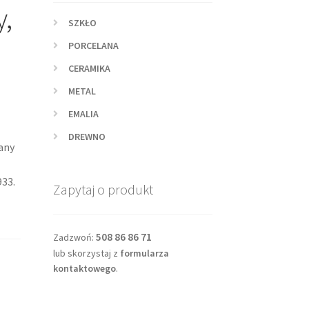
y,
SZKŁO
PORCELANA
CERAMIKA
METAL
EMALIA
DREWNO
any
g
933.
Zapytaj o produkt
508 86 86 71
Zadzwoń:
lub skorzystaj z
formularza
kontaktowego
.