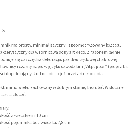
is
mnik ma prosty, minimalistyczny i zgeometryzowany kształt,
akterystyczny dla wzornictwa doby art deco. Z fasonem ładnie
onuje się oszczędna dekoracja: pas dwurzędowej chabrowej
hownicy i czarny napis w języku szwedzkim „Vitpeppar” (pieprz bia
ści dopełniają dyskretne, nieco już przetarte złocenia.
kt mimo wieku zachowany w dobrym stanie, bez ubić. Widoczne
tarcia złoceń.
iary:
kość z wieczkiem: 10 cm
kość pojemnika bez wieczka: 7,8 cm