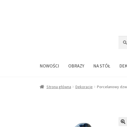
Przejdź
Przejdź
do
do
nawigacji
treści
Szuka
Szuk
NOWOŚCI
OBRAZY
NA STÓŁ
DE
Strona główna
Dekoracje
Porcelanowy dzwo