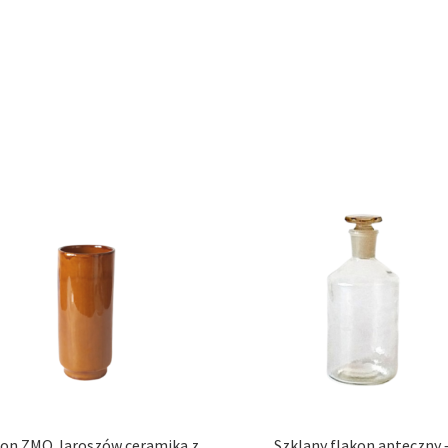
on ZMO Jaroszów ceramika z
Szklany flakon apteczny 