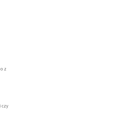
o z
 czy