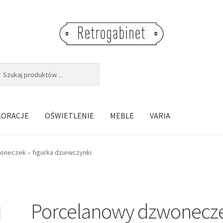
j:
aj
KORACJE
OŚWIETLENIE
MEBLE
VARIA
neczek – figurka dziewczynki
Porcelanowy dzwonecz