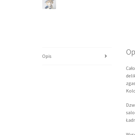
Op
Opis
Cało
deli
zgas
Kolo
Dzwo
salo
Ładn
Wyso