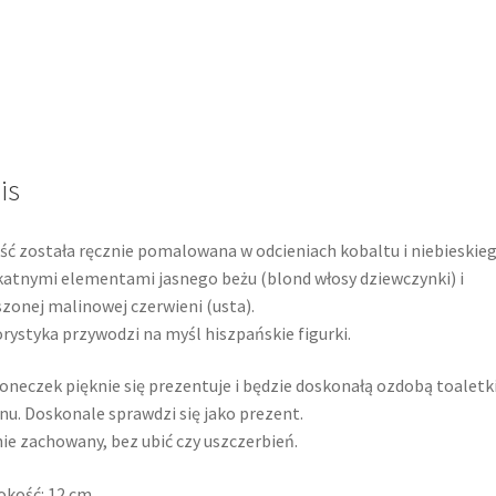
is
ść została ręcznie pomalowana w odcieniach kobaltu i niebieskieg
katnymi elementami jasnego beżu (blond włosy dziewczynki) i
zonej malinowej czerwieni (usta).
rystyka przywodzi na myśl hiszpańskie figurki.
neczek pięknie się prezentuje i będzie doskonałą ozdobą toaletki
nu. Doskonale sprawdzi się jako prezent.
ie zachowany, bez ubić czy uszczerbień.
kość: 12 cm