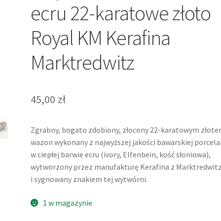
ecru 22-karatowe złoto
Royal KM Kerafina
Marktredwitz
45,00
zł
Zgrabny, bogato zdobiony, złocony 22-karatowym złot
wazon wykonany z najwyższej jakości bawarskiej porcela
w ciepłej barwie ecru (ivory, Elfenbein, kość słoniowa),
wytworzony przez manufakturę Kerafina z Marktredwit
i sygnowany znakiem tej wytwórni.
1 w magazynie