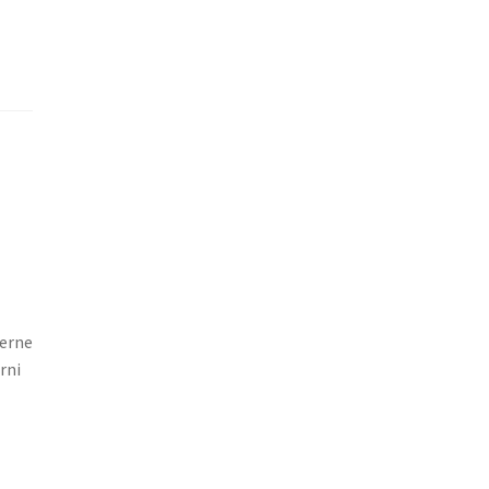
terne
rni