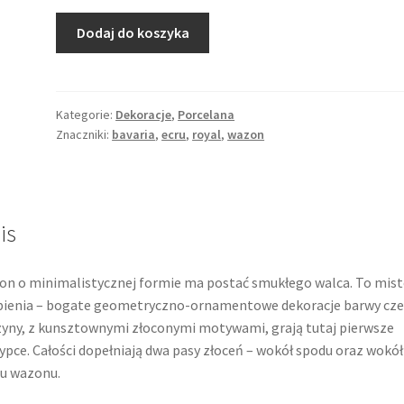
ilość
Dodaj do koszyka
Bogato
zdobiony
wazon
ecru
Kategorie:
Dekoracje
,
Porcelana
Znaczniki:
bavaria
,
ecru
,
royal
,
wazon
22-
karatowe
złoto
Royal
KM
is
Kerafina
Marktredwitz
n o minimalistycznej formie ma postać smukłego walca. To mis
ienia – bogate geometryczno-ornamentowe dekoracje barwy cze
zyny, z kunsztownymi złoconymi motywami, grają tutaj pierwsze
ypce. Całości dopełniają dwa pasy złoceń – wokół spodu oraz wokół
u wazonu.