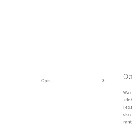
Op
Opis
Wazo
zdob
i eo
skrz
rant