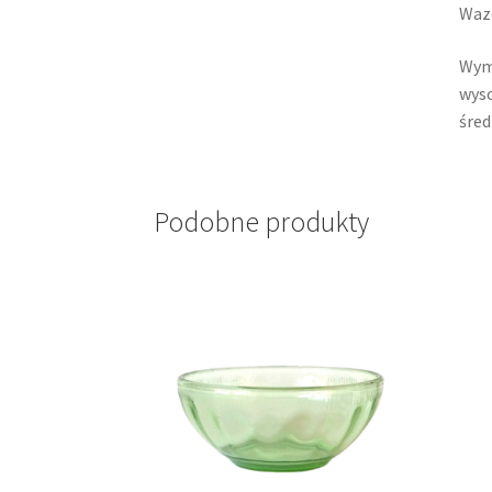
Wazo
Wym
wyso
śred
Podobne produkty