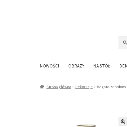
Przejdź
Przejdź
do
do
nawigacji
treści
Szuka
Szuk
NOWOŚCI
OBRAZY
NA STÓŁ
DE
Strona główna
Dekoracje
Bogato zdobiony 