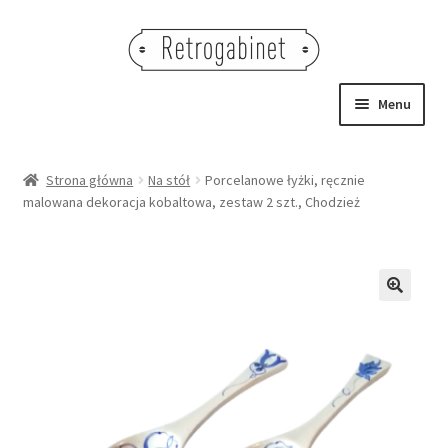
Przejdź
Przejdź
do
do
nawigacji
treści
Menu
NOWOŚCI
Strona główna
Na stół
Porcelanowe łyżki, ręcznie
malowana dekoracja kobaltowa, zestaw 2 szt., Chodzież
OBRAZY
NA STÓŁ
DEKORACJE
🔍
OŚWIETLENIE
MEBLE