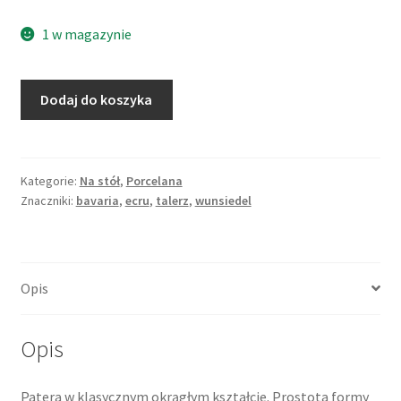
1 w magazynie
ilość
Dodaj do koszyka
Porcelanowa
patera
barwy
ecru,
Kategorie:
Na stół
,
Porcelana
Znaczniki:
bavaria
,
ecru
,
talerz
,
wunsiedel
złocona
i
dekorowana,
Wunsiedel
Opis
Bavaria
Opis
Patera w klasycznym okrągłym kształcie. Prostota formy