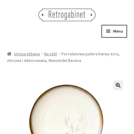
Przejdź
Przejdź
do
do
nawigacji
treści
Menu
NOWOŚCI
Strona główna
Na stół
Porcelanowa patera barwy ecru,
złocona i dekorowana, Wunsiedel Bavaria
OBRAZY
NA STÓŁ
DEKORACJE
🔍
OŚWIETLENIE
MEBLE