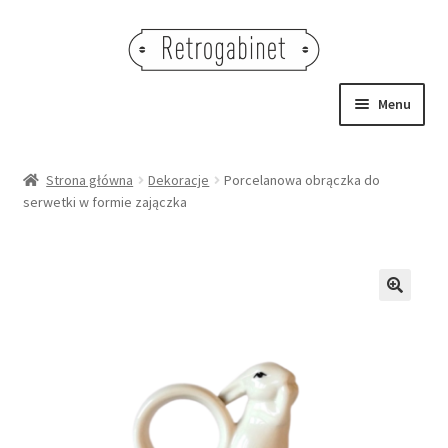
Przejdź
Przejdź
do
do
nawigacji
treści
Menu
NOWOŚCI
Strona główna
Dekoracje
Porcelanowa obrączka do
serwetki w formie zajączka
OBRAZY
NA STÓŁ
DEKORACJE
🔍
OŚWIETLENIE
MEBLE