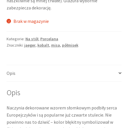
naszkliwnie są mniej trwałe). Glazura wybornie
zabezpiecza dekorację.
Brak w magazynie
Kategorie:
Na stół
,
Porcelana
Znaczniki:
jaeger
,
kobalt
,
misa
,
półmisek
Opis
Opis
Naczynia dekorowane wzorem słomkowym podbiły serca
Europejczyków i są popularne już czwarte stulecie. Nie
powinno nas to dziwić – kolor błękitny symbolizował w