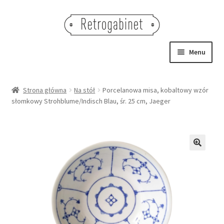
Przejdź
Przejdź
do
do
nawigacji
treści
Menu
NOWOŚCI
Strona główna
Na stół
Porcelanowa misa, kobaltowy wzór
słomkowy Strohblume/Indisch Blau, śr. 25 cm, Jaeger
OBRAZY
NA STÓŁ
DEKORACJE
🔍
OŚWIETLENIE
MEBLE