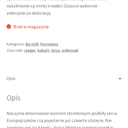
naszkliwnie są mniej trwałe). Glazura wybornie
zabezpiecza dekorację.
Brak w magazynie
Kategorie:
Na stół
,
Porcelana
Znaczniki:
jaeger
,
kobalt
,
misa
,
półmisek
Opis
Opis
Naczynia dekorowane wzorem słomkowym podbiły serca
Europejczyków i są popularne już czwarte stulecie. Nie
powinno nas to dziwić – kolor błękitny symbolizował w