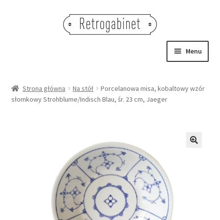
Przejdź
Przejdź
do
do
nawigacji
treści
Menu
NOWOŚCI
Strona główna
Na stół
Porcelanowa misa, kobaltowy wzór
słomkowy Strohblume/Indisch Blau, śr. 23 cm, Jaeger
OBRAZY
NA STÓŁ
DEKORACJE
🔍
OŚWIETLENIE
MEBLE