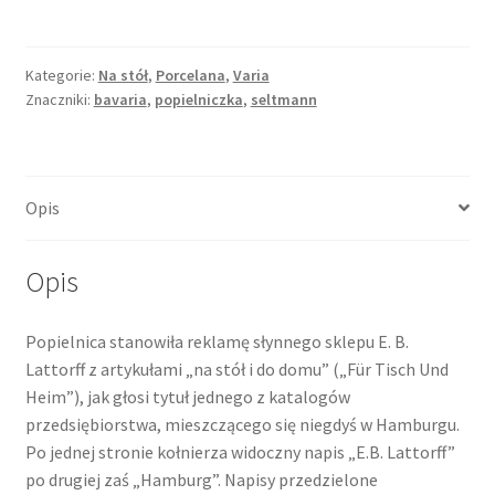
reklamowa
E.B.
Lattorff,
Kategorie:
Na stół
,
Porcelana
,
Varia
Znaczniki:
bavaria
,
popielniczka
,
seltmann
Hamburg,
Seltmann
Weiden,
Bavaria
Opis
Opis
Popielnica stanowiła reklamę słynnego sklepu E. B.
Lattorff z artykułami „na stół i do domu” („Für Tisch Und
Heim”), jak głosi tytuł jednego z katalogów
przedsiębiorstwa, mieszczącego się niegdyś w Hamburgu.
Po jednej stronie kołnierza widoczny napis „E.B. Lattorff”
po drugiej zaś „Hamburg”. Napisy przedzielone