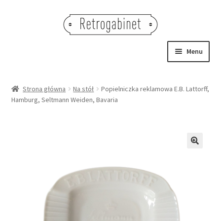
Przejdź
Przejdź
do
do
nawigacji
treści
Menu
NOWOŚCI
Strona główna
Na stół
Popielniczka reklamowa E.B. Lattorff,
Hamburg, Seltmann Weiden, Bavaria
OBRAZY
NA STÓŁ
DEKORACJE
🔍
OŚWIETLENIE
MEBLE