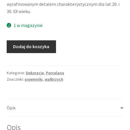
wyrafinowanym detalem charakterystycznym dla lat 20. i
30. XX wieku.
1 w magazynie
ilość
Dodaj do koszyka
Pojemnik
kuchenny,
Vitpeppar
(pieprz
Kategorie:
Dekoracje
,
Porcelana
Znaczniki:
pojemniki
,
wałbrzych
biały),
porcelana,
Niedersalzbrunn
(Szczawienko,
Opis
Wałbrzych)
Opis