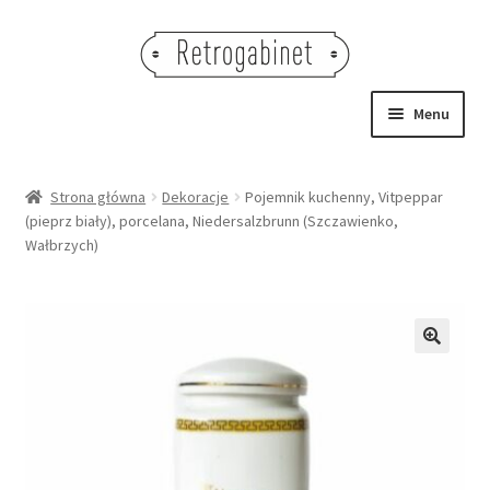
Przejdź
Przejdź
do
do
nawigacji
treści
Menu
NOWOŚCI
Strona główna
Dekoracje
Pojemnik kuchenny, Vitpeppar
(pieprz biały), porcelana, Niedersalzbrunn (Szczawienko,
OBRAZY
Wałbrzych)
NA STÓŁ
DEKORACJE
🔍
OŚWIETLENIE
MEBLE