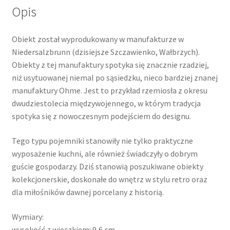
Opis
Obiekt został wyprodukowany w manufakturze w
Niedersalzbrunn (dzisiejsze Szczawienko, Wałbrzych).
Obiekty z tej manufaktury spotyka się znacznie rzadziej,
niż usytuowanej niemal po sąsiedzku, nieco bardziej znanej
manufaktury Ohme. Jest to przykład rzemiosła z okresu
dwudziestolecia międzywojennego, w którym tradycja
spotyka się z nowoczesnym podejściem do designu.
Tego typu pojemniki stanowiły nie tylko praktyczne
wyposażenie kuchni, ale również świadczyły o dobrym
guście gospodarzy. Dziś stanowią poszukiwane obiekty
kolekcjonerskie, doskonałe do wnętrz w stylu retro oraz
dla miłośników dawnej porcelany z historią.
Wymiary:
wysokość z wieczkiem: 9,6 cm