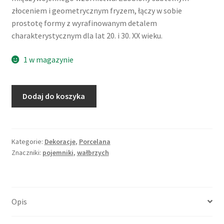
złoceniem i geometrycznym fryzem, łączy w sobie
prostotę formy z wyrafinowanym detalem
charakterystycznym dla lat 20. i 30. XX wieku.
1 w magazynie
ilość
Dodaj do koszyka
Pojemnik
kuchenny,
Kryddpeppar
(ziele
Kategorie:
Dekoracje
,
Porcelana
Znaczniki:
pojemniki
,
wałbrzych
angielski),
porcelana,
Niedersalzbrunn
(Szczawienko,
Opis
Wałbrzych)