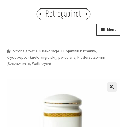
Przejdź
Przejdź
do
do
nawigacji
treści
Menu
NOWOŚCI
Strona główna
Dekoracje
Pojemnik kuchenny,
Kryddpeppar (ziele angielski), porcelana, Niedersalzbrunn
OBRAZY
(Szczawienko, Wałbrzych)
NA STÓŁ
DEKORACJE
🔍
OŚWIETLENIE
MEBLE