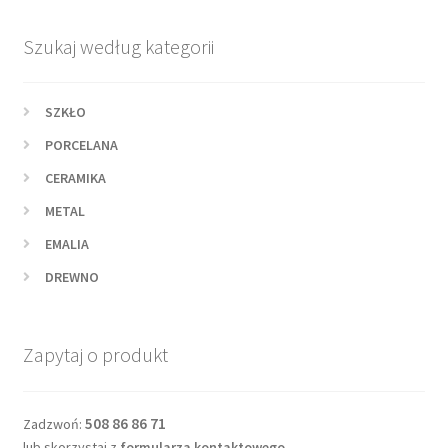
Szukaj według kategorii
SZKŁO
PORCELANA
CERAMIKA
METAL
EMALIA
DREWNO
Zapytaj o produkt
508 86 86 71
Zadzwoń:
lub skorzystaj z
formularza kontaktowego
.