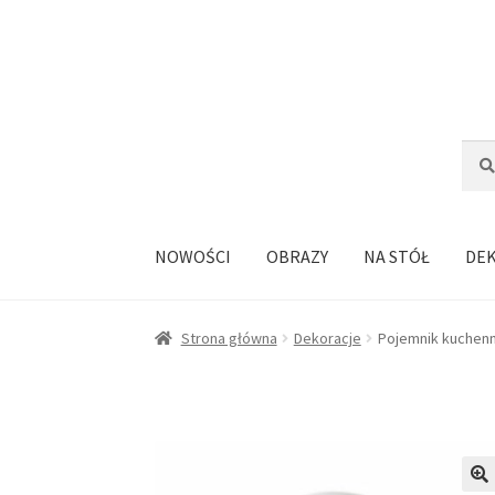
Przejdź
Przejdź
do
do
nawigacji
treści
Szuka
Szuk
NOWOŚCI
OBRAZY
NA STÓŁ
DE
Strona główna
Dekoracje
Pojemnik kuchenn