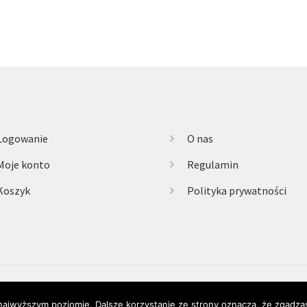
Logowanie
O nas
Moje konto
Regulamin
Koszyk
Polityka prywatności
 najwyższym poziomie. Dalsze korzystanie ze strony oznacza, że zgadzas