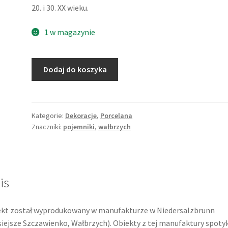
20. i 30. XX wieku.
1 w magazynie
ilość
Dodaj do koszyka
Pojemnik
kuchenny,
Kardemumma
(kardamon),
Kategorie:
Dekoracje
,
Porcelana
Znaczniki:
pojemniki
,
wałbrzych
porcelana,
Niedersalzbrunn
(Szczawienko,
Wałbrzych)
is
kt został wyprodukowany w manufakturze w Niedersalzbrunn
siejsze Szczawienko, Wałbrzych). Obiekty z tej manufaktury spoty