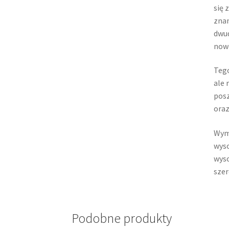
się 
znan
dwud
nowo
Tego
ale 
posz
oraz
Wym
wyso
wyso
szer
Podobne produkty