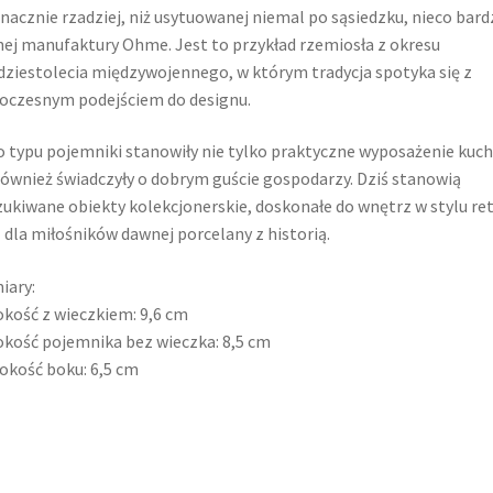
znacznie rzadziej, niż usytuowanej niemal po sąsiedzku, nieco bard
ej manufaktury Ohme. Jest to przykład rzemiosła z okresu
ziestolecia międzywojennego, w którym tradycja spotyka się z
czesnym podejściem do designu.
 typu pojemniki stanowiły nie tylko praktyczne wyposażenie kuch
również świadczyły o dobrym guście gospodarzy. Dziś stanowią
ukiwane obiekty kolekcjonerskie, doskonałe do wnętrz w stylu re
 dla miłośników dawnej porcelany z historią.
iary:
kość z wieczkiem: 9,6 cm
kość pojemnika bez wieczka: 8,5 cm
okość boku: 6,5 cm