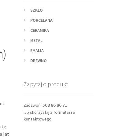
SZKŁO
PORCELANA
CERAMIKA
METAL
h)
EMALIA
DREWNO
Zapytaj o produkt
nt
508 86 86 71
Zadzwoń:
lub skorzystaj z
formularza
kontaktowego
.
otę
a lat