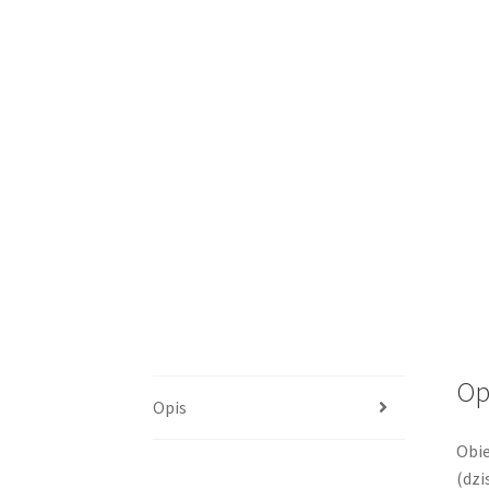
Op
Opis
Obie
(dzi