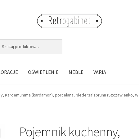
j:
aj
KORACJE
OŚWIETLENIE
MEBLE
VARIA
y, Kardemumma (kardamon), porcelana, Niedersalzbrunn (Szczawienko, W
Pojemnik kuchenny,