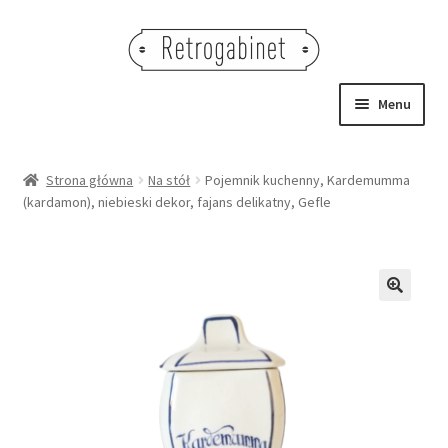
Przejdź
Przejdź
do
do
nawigacji
treści
Menu
NOWOŚCI
Strona główna
Na stół
Pojemnik kuchenny, Kardemumma
(kardamon), niebieski dekor, fajans delikatny, Gefle
OBRAZY
NA STÓŁ
DEKORACJE
🔍
OŚWIETLENIE
MEBLE