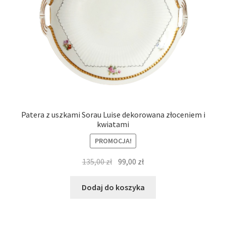
Patera z uszkami Sorau Luise dekorowana złoceniem i
kwiatami
PROMOCJA!
Pierwotna
Aktualna
135,00
zł
99,00
zł
cena
cena
wynosiła:
wynosi:
Dodaj do koszyka
135,00 zł.
99,00 zł.