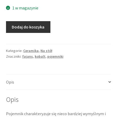
1 w magazynie
ilość
Dodaj do koszyka
Pojemnik
kuchenny,
Kardemumma
(kardamon),
Kategorie:
Ceramika
,
Na stół
Znaczniki:
fajans
,
kobalt
,
pojemniki
niebieski
dekor,
fajans
delikatny,
Opis
Gefle
Opis
Pojemnik charakteryzuje się nieco bardziej wymyślnym i