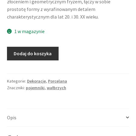
złoceniem i geometrycznym fryzem, łączy w sobie
prostotę formy z wyrafinowanym detalem
charakterystycznym dla lat 20. i 30. XX wieku.
1 w magazynie
ilość
Dodaj do koszyka
Pojemnik
kuchenny,
Kanel
(cynamon),
Kategorie:
Dekoracje
,
Porcelana
Znaczniki:
pojemniki
,
wałbrzych
porcelana,
Niedersalzbrunn
(Szczawienko,
Wałbrzych)
Opis