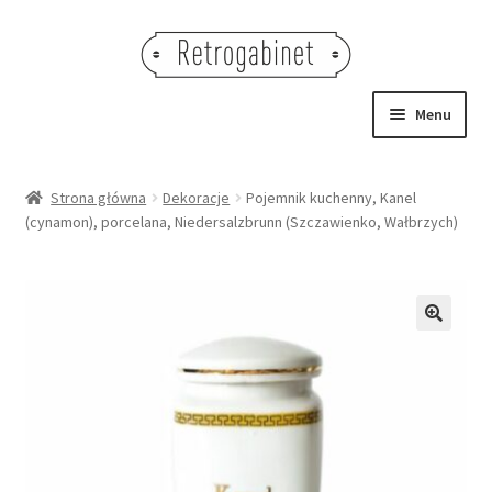
Przejdź
Przejdź
do
do
nawigacji
treści
Menu
NOWOŚCI
Strona główna
Dekoracje
Pojemnik kuchenny, Kanel
(cynamon), porcelana, Niedersalzbrunn (Szczawienko, Wałbrzych)
OBRAZY
NA STÓŁ
DEKORACJE
🔍
OŚWIETLENIE
MEBLE