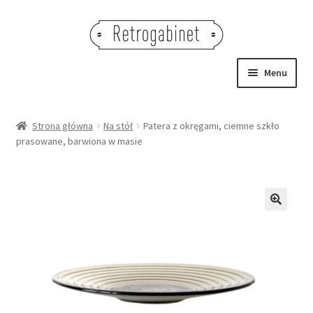
Przejdź
Przejdź
do
do
nawigacji
treści
Menu
NOWOŚCI
Strona główna
Na stół
Patera z okręgami, ciemne szkło
prasowane, barwiona w masie
OBRAZY
NA STÓŁ
DEKORACJE
🔍
OŚWIETLENIE
MEBLE