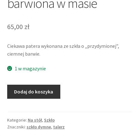
barwiona w masie
65,00
zł
Ciekawa patera wykonana ze szkła o „przydymionej”,
ciemnej barwie.
1 w magazynie
ilość
Dodaj do koszyka
Patera
z
okręgami,
ciemne
Kategorie:
Na stół
,
Szkło
Znaczniki:
szkło dymne
,
talerz
szkło
prasowane,