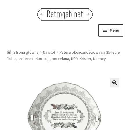
Przejdź
Przejdź
do
do
nawigacji
treści
Menu
NOWOŚCI
Strona główna
Na stół
Patera okolicznościowa na 25-lecie
ślubu, srebrna dekoracja, porcelana, KPM Krister, Niemcy
OBRAZY
NA STÓŁ
DEKORACJE
🔍
OŚWIETLENIE
MEBLE