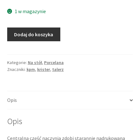
1 w magazynie
ilość
Dodaj do koszyka
Patera
okolicznościowa
na
25-
Kategorie:
Na stół
,
Porcelana
Znaczniki:
kpm
,
krister
,
talerz
lecie
ślubu,
srebrna
dekoracja,
Opis
porcelana,
KPM
Krister,
Opis
Niemcy
Centralną część naczynia zdobi starannie nadrukowana