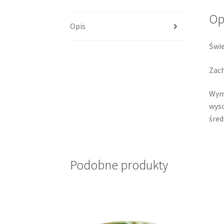
Op
Opis
Świe
Zach
Wym
wyso
śred
Podobne produkty