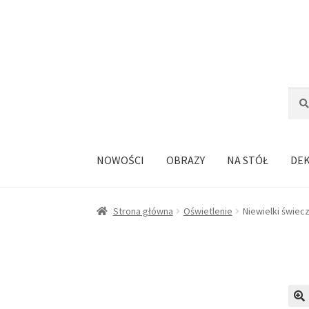
Przejdź
Przejdź
do
do
nawigacji
treści
Szuka
Szuk
NOWOŚCI
OBRAZY
NA STÓŁ
DE
Strona główna
Oświetlenie
Niewielki świec