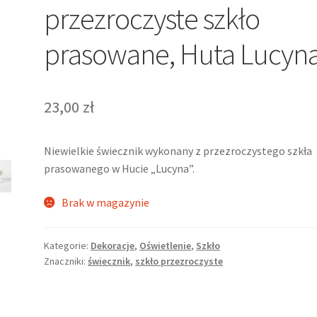
przezroczyste szkło
prasowane, Huta Lucyn
23,00
zł
Niewielkie świecznik wykonany z przezroczystego szkła
prasowanego w Hucie „Lucyna”.
Brak w magazynie
Kategorie:
Dekoracje
,
Oświetlenie
,
Szkło
Znaczniki:
świecznik
,
szkło przezroczyste