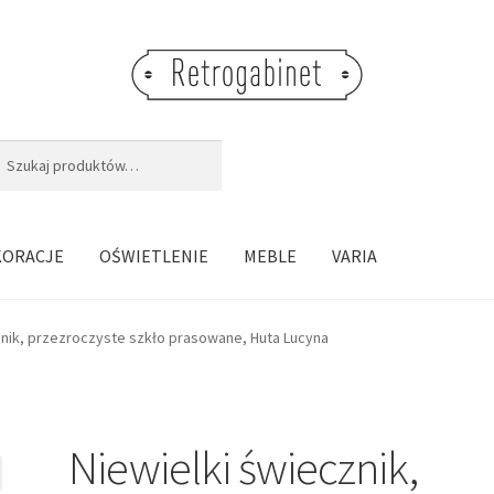
j:
aj
KORACJE
OŚWIETLENIE
MEBLE
VARIA
znik, przezroczyste szkło prasowane, Huta Lucyna
Niewielki świecznik,