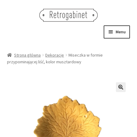
Przejdź
Przejdź
do
do
nawigacji
treści
Menu
NOWOŚCI
Strona główna
Dekoracje
Miseczka w formie
przypominającej liść, kolor musztardowy
OBRAZY
NA STÓŁ
DEKORACJE
🔍
OŚWIETLENIE
MEBLE