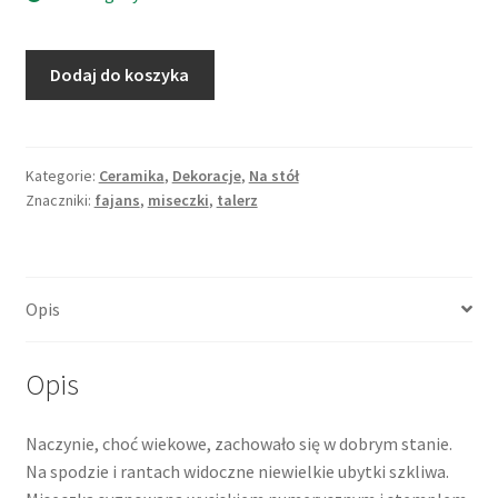
ilość
Dodaj do koszyka
Miseczka
w
formie
przypominającej
Kategorie:
Ceramika
,
Dekoracje
,
Na stół
Znaczniki:
fajans
,
miseczki
,
talerz
liść,
kolor
musztardowy
Opis
Opis
Naczynie, choć wiekowe, zachowało się w dobrym stanie.
Na spodzie i rantach widoczne niewielkie ubytki szkliwa.