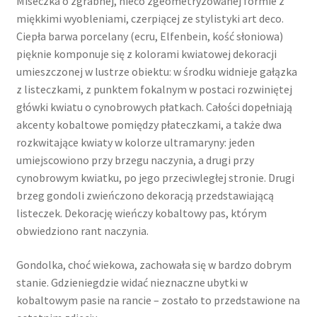
Miseczka o zgrabnej, nieco zgeometryzowanej formie z
miękkimi wyobleniami, czerpiącej ze stylistyki art deco.
Ciepła barwa porcelany (ecru, Elfenbein, kość słoniowa)
pięknie komponuje się z kolorami kwiatowej dekoracji
umieszczonej w lustrze obiektu: w środku widnieje gałązka
z listeczkami, z punktem fokalnym w postaci rozwiniętej
główki kwiatu o cynobrowych płatkach. Całości dopełniają
akcenty kobaltowe pomiędzy płateczkami, a także dwa
rozkwitające kwiaty w kolorze ultramaryny: jeden
umiejscowiono przy brzegu naczynia, a drugi przy
cynobrowym kwiatku, po jego przeciwległej stronie. Drugi
brzeg gondoli zwieńczono dekoracją przedstawiającą
listeczek. Dekorację wieńczy kobaltowy pas, którym
obwiedziono rant naczynia.
Gondolka, choć wiekowa, zachowała się w bardzo dobrym
stanie. Gdzieniegdzie widać nieznaczne ubytki w
kobaltowym pasie na rancie – zostało to przedstawione na