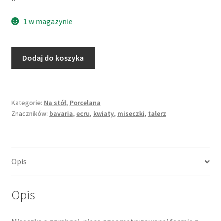
1 w magazynie
ilość
Dodaj do koszyka
Miseczka
na
przekąski,
porcelana
Kategorie:
Na stół
,
Porcelana
Znaczników:
bavaria
,
ecru
,
kwiaty
,
miseczki
,
talerz
ecru
dekorowana
w
kwiaty,
Opis
Moschendorf
Bavaria
Opis