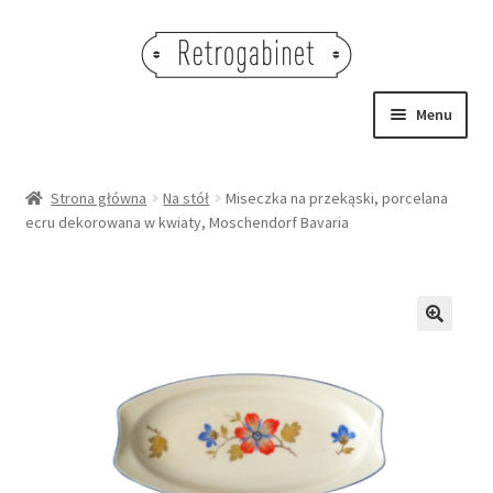
Przejdź
Przejdź
do
do
nawigacji
treści
Menu
NOWOŚCI
Strona główna
Na stół
Miseczka na przekąski, porcelana
ecru dekorowana w kwiaty, Moschendorf Bavaria
OBRAZY
NA STÓŁ
DEKORACJE
🔍
OŚWIETLENIE
MEBLE