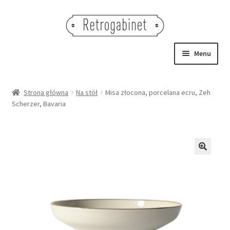
Przejdź
Przejdź
do
do
nawigacji
treści
Menu
NOWOŚCI
Strona główna
Na stół
Misa złocona, porcelana ecru, Zeh
Scherzer, Bavaria
OBRAZY
NA STÓŁ
DEKORACJE
🔍
OŚWIETLENIE
MEBLE