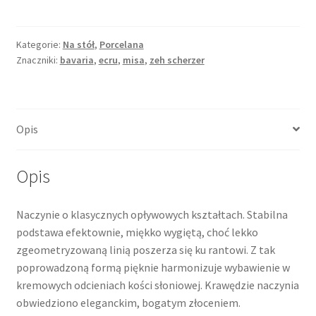
złocona,
porcelana
ecru,
Kategorie:
Na stół
,
Porcelana
Znaczniki:
bavaria
,
ecru
,
misa
,
zeh scherzer
Zeh
Scherzer,
Bavaria
Opis
Opis
Naczynie o klasycznych opływowych kształtach. Stabilna
podstawa efektownie, miękko wygiętą, choć lekko
zgeometryzowaną linią poszerza się ku rantowi. Z tak
poprowadzoną formą pięknie harmonizuje wybawienie w
kremowych odcieniach kości słoniowej. Krawędzie naczynia
obwiedziono eleganckim, bogatym złoceniem.