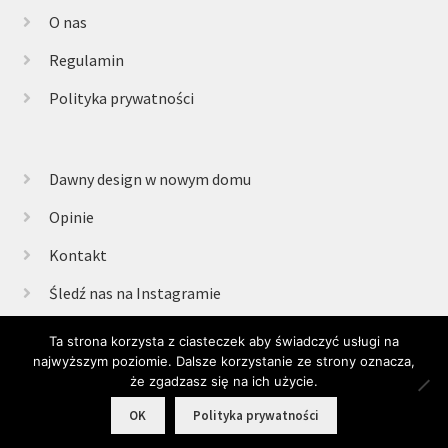
O nas
Regulamin
Polityka prywatności
Dawny design w nowym domu
Opinie
Kontakt
Śledź nas na Instagramie
Ta strona korzysta z ciasteczek aby świadczyć usługi na
najwyższym poziomie. Dalsze korzystanie ze strony oznacza,
© Retrogabinet 2025
że zgadzasz się na ich użycie.
0
OK
Polityka prywatności
Szukaj:
Szukaj