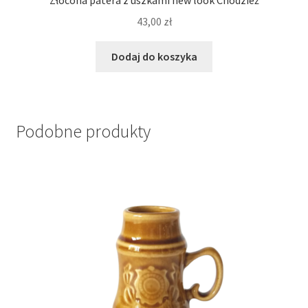
Złocona patera z uszkami new look Chodzież
43,00
zł
Dodaj do koszyka
Podobne produkty