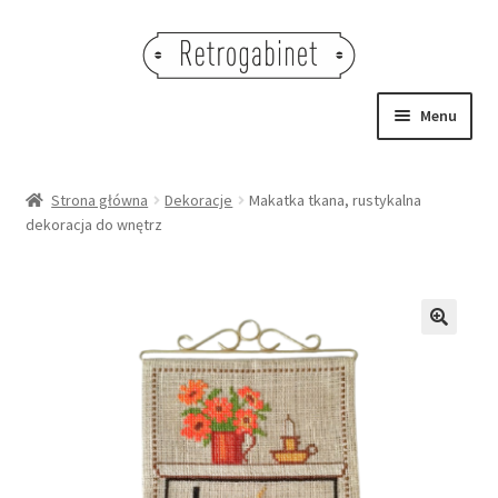
Przejdź
Przejdź
do
do
nawigacji
treści
Menu
NOWOŚCI
Strona główna
Dekoracje
Makatka tkana, rustykalna
dekoracja do wnętrz
OBRAZY
NA STÓŁ
DEKORACJE
🔍
OŚWIETLENIE
MEBLE