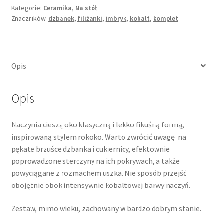
Kategorie:
Ceramika
,
Na stół
Znaczników:
dzbanek
,
filiżanki
,
imbryk
,
kobalt
,
komplet
Opis
Opis
Naczynia cieszą oko klasyczną i lekko fikuśną formą,
inspirowaną stylem rokoko. Warto zwrócić uwagę na
pękate brzuśce dzbanka i cukiernicy, efektownie
poprowadzone sterczyny na ich pokrywach, a także
powyciągane z rozmachem uszka. Nie sposób przejść
obojętnie obok intensywnie kobaltowej barwy naczyń.
Zestaw, mimo wieku, zachowany w bardzo dobrym stanie.