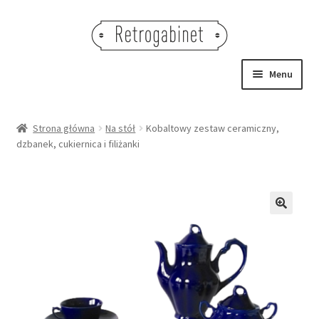
Przejdź
Przejdź
do
do
nawigacji
treści
Menu
NOWOŚCI
Strona główna
Na stół
Kobaltowy zestaw ceramiczny,
dzbanek, cukiernica i filiżanki
OBRAZY
NA STÓŁ
DEKORACJE
🔍
OŚWIETLENIE
MEBLE