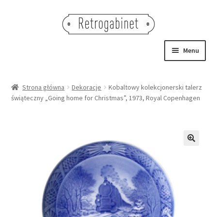
Przejdź
Przejdź
do
do
nawigacji
treści
Menu
NOWOŚCI
Strona główna
Dekoracje
Kobaltowy kolekcjonerski talerz
świąteczny „Going home for Christmas”, 1973, Royal Copenhagen
OBRAZY
NA STÓŁ
DEKORACJE
🔍
OŚWIETLENIE
MEBLE