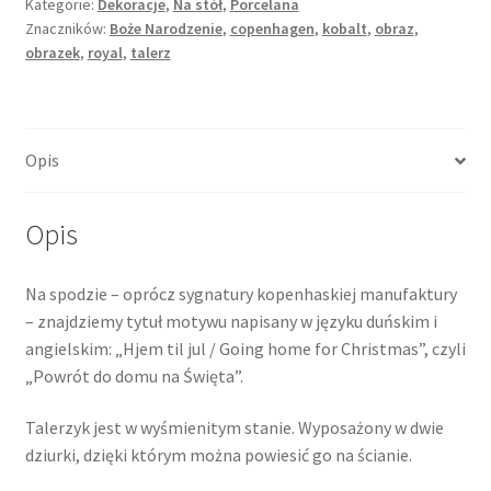
Kategorie:
Dekoracje
,
Na stół
,
Porcelana
Znaczników:
Boże Narodzenie
,
copenhagen
,
kobalt
,
obraz
,
obrazek
,
royal
,
talerz
Opis
Opis
Na spodzie – oprócz sygnatury kopenhaskiej manufaktury
– znajdziemy tytuł motywu napisany w języku duńskim i
angielskim: „Hjem til jul / Going home for Christmas”, czyli
„Powrót do domu na Święta”.
Talerzyk jest w wyśmienitym stanie. Wyposażony w dwie
dziurki, dzięki którym można powiesić go na ścianie.