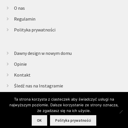
O nas
Regulamin
Polityka prywatności
Dawny design w nowym domu
Opinie
Kontakt
Śledź nas na Instagramie
Ta strona korzysta z ciasteczek aby świadczyć usługi na
najwyższym poziomie. Dalsze korzystanie ze strony oznacza,
© Retrogabinet 2025
że zgadzasz się na ich użycie.
0
OK
Polityka prywatności
Szukaj:
Szukaj