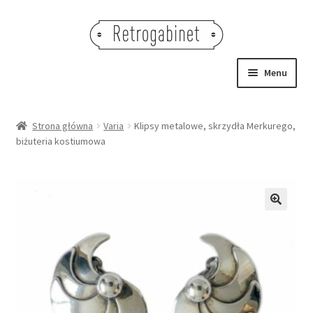
Przejdź
Przejdź
do
do
nawigacji
treści
Menu
NOWOŚCI
Strona główna
Varia
Klipsy metalowe, skrzydła Merkurego,
biżuteria kostiumowa
OBRAZY
NA STÓŁ
DEKORACJE
🔍
OŚWIETLENIE
MEBLE