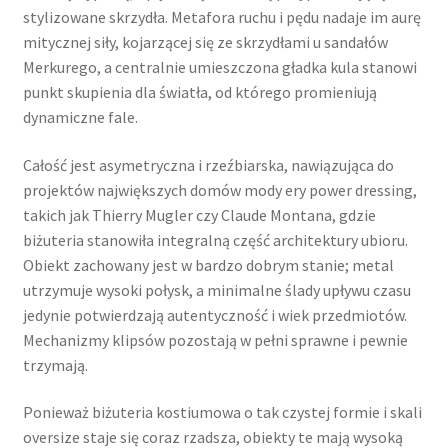
stylizowane skrzydła. Metafora ruchu i pędu nadaje im aurę
mitycznej siły, kojarzącej się ze skrzydłami u sandałów
Merkurego, a centralnie umieszczona gładka kula stanowi
punkt skupienia dla światła, od którego promieniują
dynamiczne fale.
Całość jest asymetryczna i rzeźbiarska, nawiązująca do
projektów największych domów mody ery power dressing,
takich jak Thierry Mugler czy Claude Montana, gdzie
biżuteria stanowiła integralną część architektury ubioru.
Obiekt zachowany jest w bardzo dobrym stanie; metal
utrzymuje wysoki połysk, a minimalne ślady upływu czasu
jedynie potwierdzają autentyczność i wiek przedmiotów.
Mechanizmy klipsów pozostają w pełni sprawne i pewnie
trzymają.
Ponieważ biżuteria kostiumowa o tak czystej formie i skali
oversize staje się coraz rzadsza, obiekty te mają wysoką