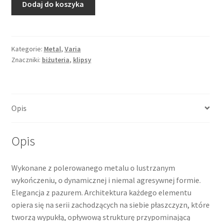
Dodaj do koszyka
Klipsy
metalowe,
skrzydła
Merkurego,
Kategorie:
Metal
,
Varia
Znaczniki:
biżuteria
,
klipsy
biżuteria
kostiumowa
Opis
Opis
Wykonane z polerowanego metalu o lustrzanym
wykończeniu, o dynamicznej i niemal agresywnej formie.
Elegancja z pazurem. Architektura każdego elementu
opiera się na serii zachodzących na siebie płaszczyzn, które
tworzą wypukłą, opływową strukturę przypominającą