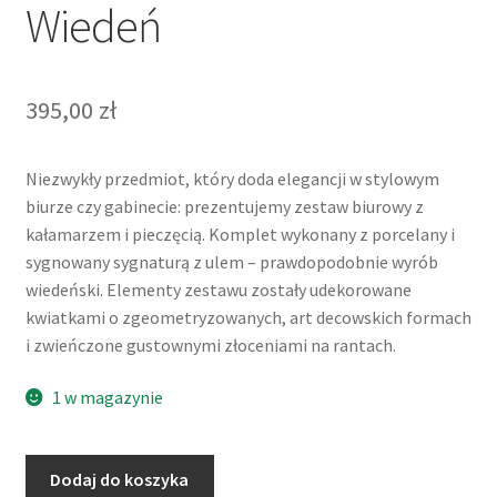
Wiedeń
395,00
zł
Niezwykły przedmiot, który doda elegancji w stylowym
biurze czy gabinecie: prezentujemy zestaw biurowy z
kałamarzem i pieczęcią. Komplet wykonany z porcelany i
sygnowany sygnaturą z ulem – prawdopodobnie wyrób
wiedeński. Elementy zestawu zostały udekorowane
kwiatkami o zgeometryzowanych, art decowskich formach
i zwieńczone gustownymi złoceniami na rantach.
1 w magazynie
ilość
Dodaj do koszyka
Zestaw