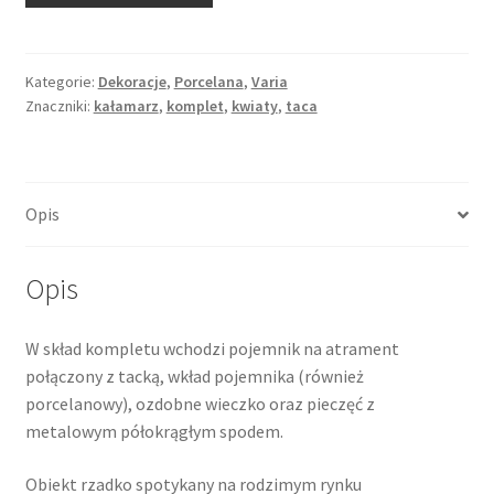
biurowy:
kałamarz
i
Kategorie:
Dekoracje
,
Porcelana
,
Varia
Znaczniki:
kałamarz
,
komplet
,
kwiaty
,
taca
pieczęć,
porcelana
dekorowana
kwiatami
Opis
i
złocona,
prawdopodobnie
Opis
Wiedeń
W skład kompletu wchodzi pojemnik na atrament
połączony z tacką, wkład pojemnika (również
porcelanowy), ozdobne wieczko oraz pieczęć z
metalowym półokrągłym spodem.
Obiekt rzadko spotykany na rodzimym rynku