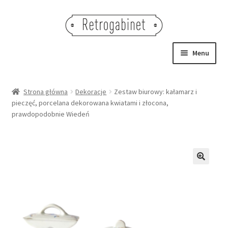
Przejdź
Przejdź
do
do
nawigacji
treści
Menu
NOWOŚCI
Strona główna
Dekoracje
Zestaw biurowy: kałamarz i
pieczęć, porcelana dekorowana kwiatami i złocona,
OBRAZY
prawdopodobnie Wiedeń
NA STÓŁ
DEKORACJE
🔍
OŚWIETLENIE
MEBLE