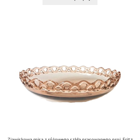
Zjawiskowa misa z różowego szkła prasowanego proj. Fritz