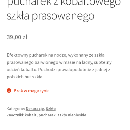
pucharek z kobaltowego
szkła prasowanego
39,00
zł
Efektowny pucharek na nodze, wykonany ze szkła
prasowanego barwionego w masie na ładny, subtelny
odcień kobaltu. Pochodzi prawdopodobnie z jednej z
polskich hut szkła.
Brak w magazynie
Kategorie:
Dekoracje
,
Szkło
Znaczniki:
kobalt
,
pucharek
,
szkło niebieskie