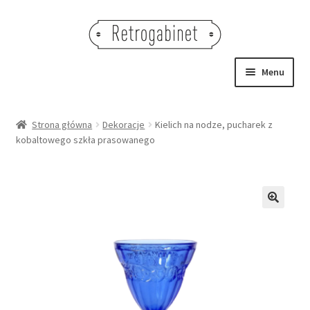
Przejdź
Przejdź
do
do
nawigacji
treści
Menu
NOWOŚCI
Strona główna
Dekoracje
Kielich na nodze, pucharek z
kobaltowego szkła prasowanego
OBRAZY
NA STÓŁ
DEKORACJE
🔍
OŚWIETLENIE
MEBLE