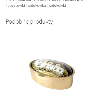
#pocztówki #widokówka #widokówki
Podobne produkty