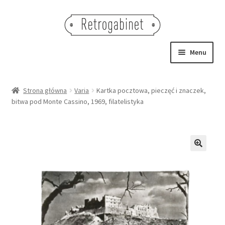
Przejdź
Przejdź
do
do
nawigacji
treści
Menu
NOWOŚCI
Strona główna
Varia
Kartka pocztowa, pieczęć i znaczek,
bitwa pod Monte Cassino, 1969, filatelistyka
OBRAZY
NA STÓŁ
DEKORACJE
🔍
OŚWIETLENIE
MEBLE