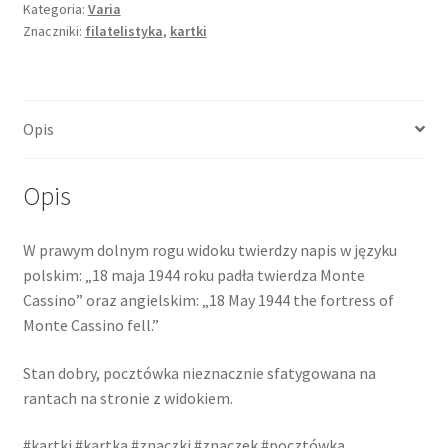
Kategoria:
Varia
Znaczniki:
filatelistyka
,
kartki
Opis
Opis
W prawym dolnym rogu widoku twierdzy napis w języku
polskim: „18 maja 1944 roku padła twierdza Monte
Cassino” oraz angielskim: „18 May 1944 the fortress of
Monte Cassino fell.”
Stan dobry, pocztówka nieznacznie sfatygowana na
rantach na stronie z widokiem.
#kartki #kartka #znaczki #znaczek #pocztówka