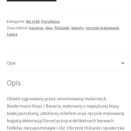
zestaw
duo,
ręcznie
Kategorie:
Na stół
,
Porcelana
Znaczników:
bavaria
,
duo
,
filiżanki
,
kwiaty
,
ręcznie malowane
,
malowane
talerz
obfite
dekoracje
kwiatowe,
malarnia
Opis
Biedermann
Küps,
Bavaria
Opis
Obiekt sygnowany przez renomowaną malarnię A.
Biedermann Küps / Bavaria, wykonany z najwyższej klasy
białej porcelany, zdobiony reliefem oraz ręcznie malowaną
bogatą dekoracją florystyczną w delikatnych barwach
fiołków, niezapominajek i róż. Obrzeże filiżanki i spodeczka