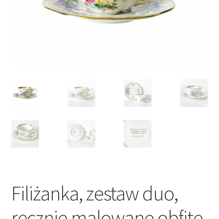
VARIA
Filiżanka, zestaw duo,
ręcznie malowane obfite