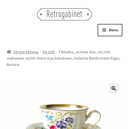
Przejdź
Przejdź
do
do
nawigacji
treści
Menu
NOWOŚCI
Strona główna
Na stół
Filiżanka, zestaw duo, ręcznie
malowane obfite dekoracje kwiatowe, malarnia Biedermann Küps,
OBRAZY
Bavaria
NA STÓŁ
DEKORACJE
🔍
OŚWIETLENIE
MEBLE