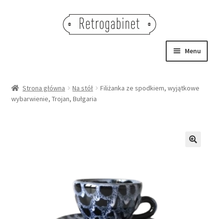
Przejdź
Przejdź
do
do
nawigacji
treści
Menu
NOWOŚCI
Strona główna
Na stół
Filiżanka ze spodkiem, wyjątkowe
wybarwienie, Trojan, Bułgaria
OBRAZY
NA STÓŁ
DEKORACJE
🔍
OŚWIETLENIE
MEBLE