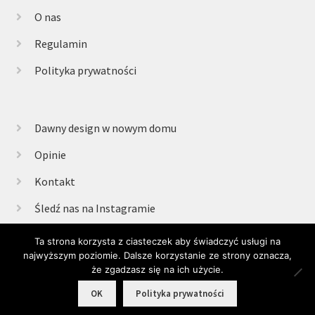
O nas
Regulamin
Polityka prywatności
Dawny design w nowym domu
Opinie
Kontakt
Śledź nas na Instagramie
Ta strona korzysta z ciasteczek aby świadczyć usługi na
najwyższym poziomie. Dalsze korzystanie ze strony oznacza,
© Retrogabinet 2025
że zgadzasz się na ich użycie.
0
OK
Polityka prywatności
Szukaj:
Szukaj