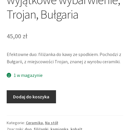
Trojan, Bułgaria
45,00
zł
Efektowne duo: filiżanka do kawy ze spodkiem. Pochodzi z
Bułgarii, z miejscowości Trojan, znanej z wyrobu ceramiki.
1 w magazynie
ilość
Dodaj do koszyka
Filiżanka
ze
spodkiem,
wyjątkowe
Kategorie:
Ceramika
,
Na stół
Znaczniki:
duo
,
filiżanki
,
kamionka
,
kobalt
wybarwienie,