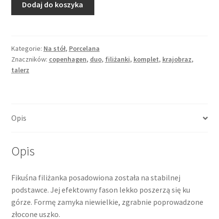
Dodaj do koszyka
Filiżanka
ze
spodkiem,
motyw
Kategorie:
Na stół
,
Porcelana
Znaczników:
copenhagen
,
duo
,
filiżanki
,
komplet
,
krajobraz
,
kopenhaskiej
talerz
syrenki,
Kopenhaga
Opis
Opis
Fikuśna filiżanka posadowiona została na stabilnej
podstawce. Jej efektowny fason lekko poszerzą się ku
górze. Formę zamyka niewielkie, zgrabnie poprowadzone
złocone uszko.