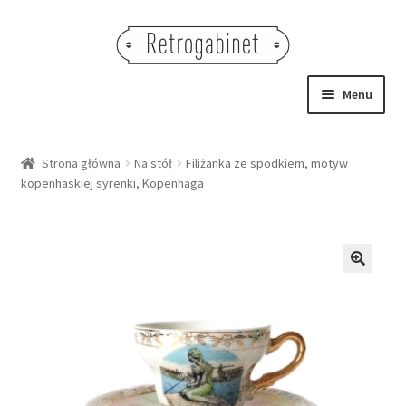
Przejdź
Przejdź
do
do
nawigacji
treści
Menu
NOWOŚCI
Strona główna
Na stół
Filiżanka ze spodkiem, motyw
kopenhaskiej syrenki, Kopenhaga
OBRAZY
NA STÓŁ
DEKORACJE
🔍
OŚWIETLENIE
MEBLE