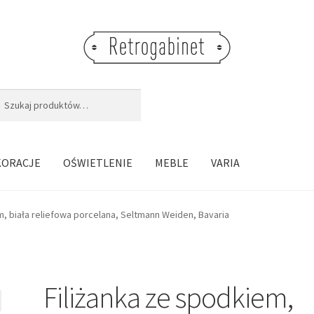
j:
aj
KORACJE
OŚWIETLENIE
MEBLE
VARIA
m, biała reliefowa porcelana, Seltmann Weiden, Bavaria
Filiżanka ze spodkiem,