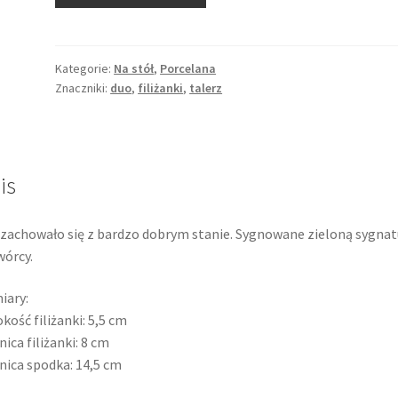
Filiżanka
ze
spodkiem,
biała
Kategorie:
Na stół
,
Porcelana
Znaczniki:
duo
,
filiżanki
,
talerz
reliefowa
porcelana,
Seltmann
Weiden,
Bavaria
is
zachowało się z bardzo dobrym stanie. Sygnowane zieloną sygnat
órcy.
iary:
kość filiżanki: 5,5 cm
nica filiżanki: 8 cm
nica spodka: 14,5 cm