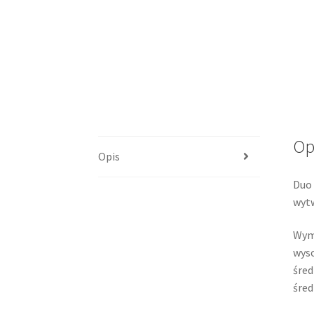
Op
Opis
Duo 
wytw
Wym
wyso
śred
śred