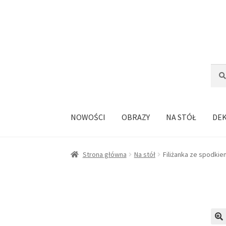
Przejdź
Przejdź
do
do
nawigacji
treści
Szuka
Szuk
NOWOŚCI
OBRAZY
NA STÓŁ
DE
Strona główna
Na stół
Filiżanka ze spodkie