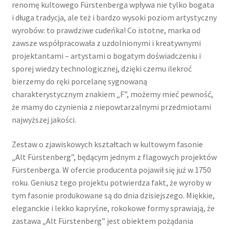
renomę kultowego Fürstenberga wpływa nie tylko bogata
i długa tradycja, ale też i bardzo wysoki poziom artystyczny
wyrobów: to prawdziwe cudeńka! Co istotne, marka od
zawsze współpracowała z uzdolnionymi i kreatywnymi
projektantami – artystami o bogatym doświadczeniu i
sporej wiedzy technologicznej, dzięki czemu ilekroć
bierzemy do ręki porcelanę sygnowaną
charakterystycznym znakiem „F”, możemy mieć pewność,
że mamy do czynienia z niepowtarzalnymi przedmiotami
najwyższej jakości.
Zestaw o zjawiskowych kształtach w kultowym fasonie
„Alt Fürstenberg”, będącym jednym z flagowych projektów
Fürstenberga. W ofercie producenta pojawił się już w 1750
roku. Geniusz tego projektu potwierdza fakt, że wyroby w
tym fasonie produkowane są do dnia dzisiejszego. Miękkie,
eleganckie i lekko kapryśne, rokokowe formy sprawiają, że
zastawa „Alt Fürstenberg” jest obiektem pożądania