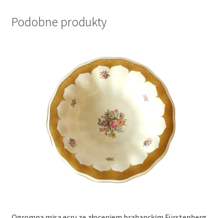
Podobne produkty
Ogromna misa ecru ze złoceniem brabanckim Fürstenberg