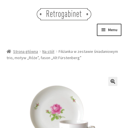
Przejdź
Przejdź
do
do
nawigacji
treści
Menu
NOWOŚCI
Strona główna
Na stół
Filiżanka w zestawie śniadaniowym
trio, motyw „Róże”, fason „Alt Fürstenberg”
OBRAZY
NA STÓŁ
DEKORACJE
🔍
OŚWIETLENIE
MEBLE