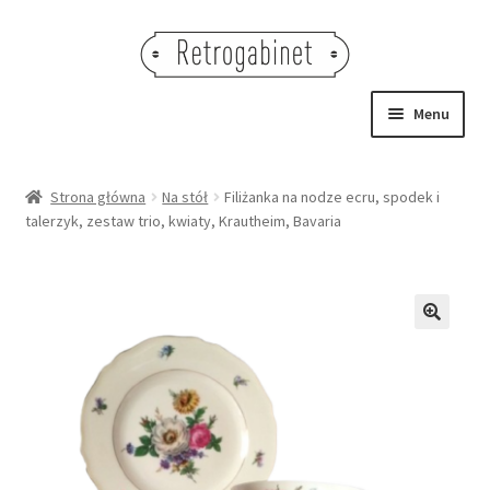
Przejdź
Przejdź
do
do
nawigacji
treści
Menu
NOWOŚCI
Strona główna
Na stół
Filiżanka na nodze ecru, spodek i
talerzyk, zestaw trio, kwiaty, Krautheim, Bavaria
OBRAZY
NA STÓŁ
DEKORACJE
🔍
OŚWIETLENIE
MEBLE