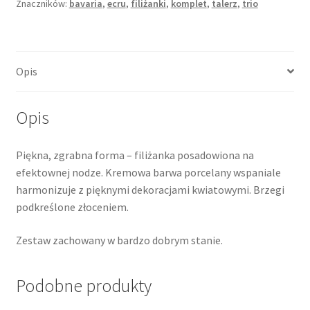
Znaczników:
bavaria
,
ecru
,
filiżanki
,
komplet
,
talerz
,
trio
Opis
Opis
Piękna, zgrabna forma – filiżanka posadowiona na
efektownej nodze. Kremowa barwa porcelany wspaniale
harmonizuje z pięknymi dekoracjami kwiatowymi. Brzegi
podkreślone złoceniem.
Zestaw zachowany w bardzo dobrym stanie.
Podobne produkty