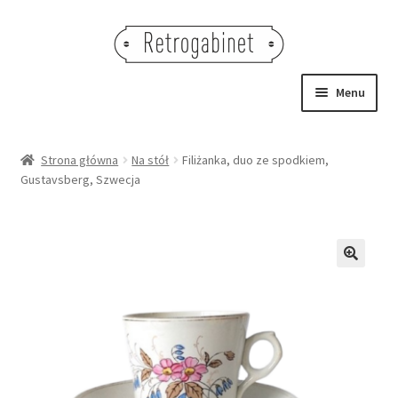
Przejdź
Przejdź
do
do
nawigacji
treści
Menu
NOWOŚCI
Strona główna
Na stół
Filiżanka, duo ze spodkiem,
Gustavsberg, Szwecja
OBRAZY
NA STÓŁ
DEKORACJE
🔍
OŚWIETLENIE
MEBLE