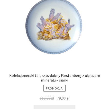
Kolekcjonerski talerz ozdobny Fürstenberg z obrazem
minerału – siarki
PROMOCJA!
Pierwotna
Aktualna
115,00
zł
79,00
zł
cena
cena