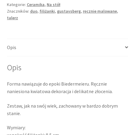
spodkiem,
Kategorie:
Ceramika
,
Na stół
Znaczników:
duo
,
filiżanki
,
gustavsberg
,
ręcznie malowane
,
Gustavsberg,
talerz
Szwecja
Opis
Opis
Forma nawiązuje do epoki Biedermeieru. Ręcznie
naniesiona kwiatowa dekoracja i delikatne złocenia.
Zestaw, jak na swój wiek, zachowany w bardzo dobrym
stanie.
Wymiary: