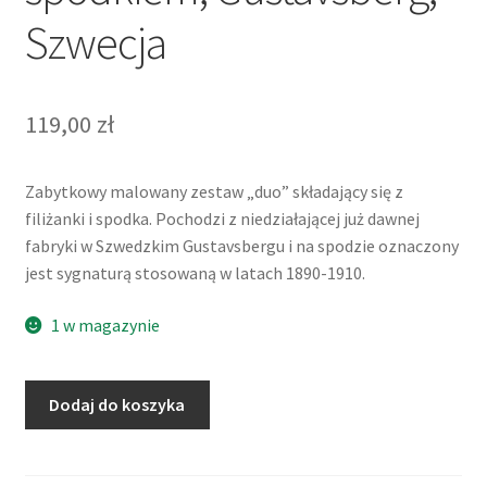
Szwecja
119,00
zł
Zabytkowy malowany zestaw „duo” składający się z
filiżanki i spodka. Pochodzi z niedziałającej już dawnej
fabryki w Szwedzkim Gustavsbergu i na spodzie oznaczony
jest sygnaturą stosowaną w latach 1890-1910.
1 w magazynie
ilość
Dodaj do koszyka
Filiżanka,
duo
ze