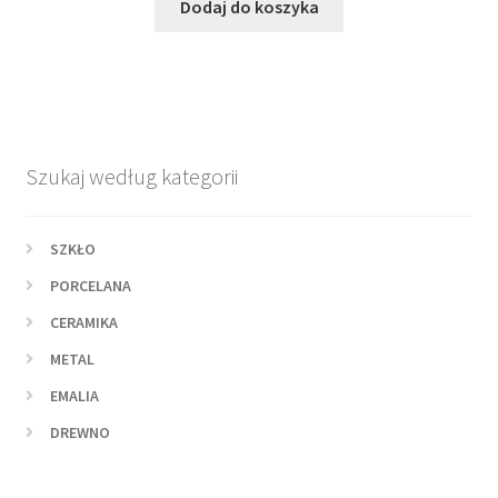
wynosiła:
wynosi:
Dodaj do koszyka
115,00 zł.
79,00 zł.
Szukaj według kategorii
SZKŁO
PORCELANA
CERAMIKA
METAL
EMALIA
DREWNO