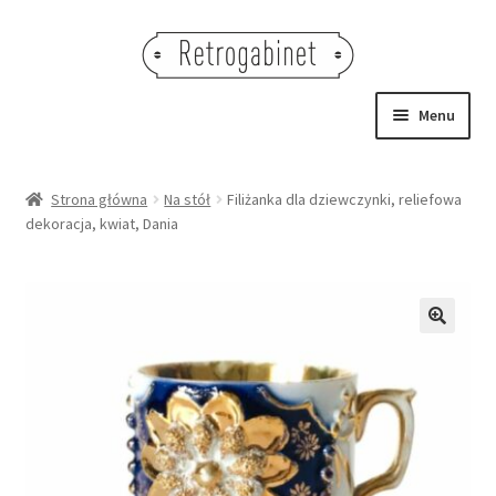
Przejdź
Przejdź
do
do
nawigacji
treści
Menu
NOWOŚCI
Strona główna
Na stół
Filiżanka dla dziewczynki, reliefowa
dekoracja, kwiat, Dania
OBRAZY
NA STÓŁ
DEKORACJE
🔍
OŚWIETLENIE
MEBLE