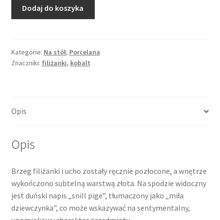
ilość
Dodaj do koszyka
Filiżanka
dla
dziewczynki,
reliefowa
Kategorie:
Na stół
,
Porcelana
Znaczniki:
filiżanki
,
kobalt
dekoracja,
kwiat,
Dania
Opis
Opis
Brzeg filiżanki i ucho zostały ręcznie pozłocone, a wnętrze
wykończono subtelną warstwą złota. Na spodzie widoczny
jest duński napis „snill pige”, tłumaczony jako „miła
dziewczynka”, co może wskazywać na sentymentalny,
upominkowy charakter przedmiotu.