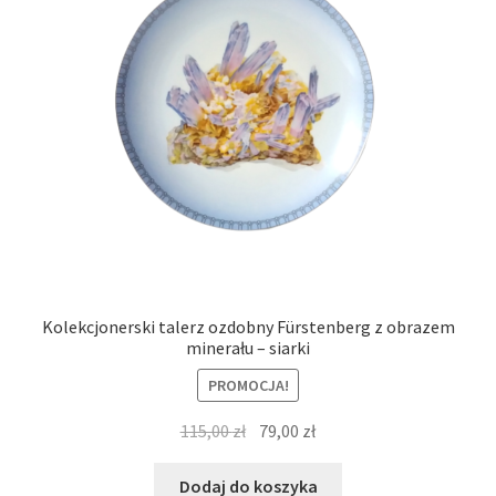
Kolekcjonerski talerz ozdobny Fürstenberg z obrazem
minerału – siarki
PROMOCJA!
Pierwotna
Aktualna
115,00
zł
79,00
zł
cena
cena
wynosiła:
wynosi:
Dodaj do koszyka