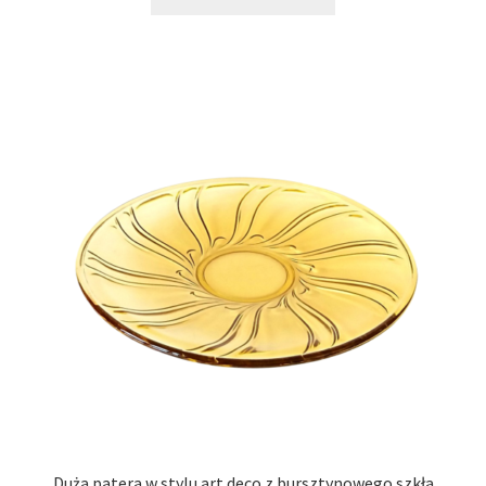
115,00 zł.
79,00 zł.
Duża patera w stylu art deco z bursztynowego szkła