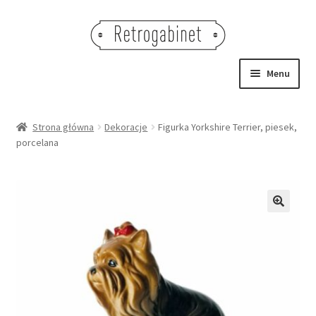
Przejdź
Przejdź
do
do
nawigacji
treści
Menu
NOWOŚCI
Strona główna
Dekoracje
Figurka Yorkshire Terrier, piesek,
porcelana
OBRAZY
NA STÓŁ
DEKORACJE
🔍
OŚWIETLENIE
MEBLE