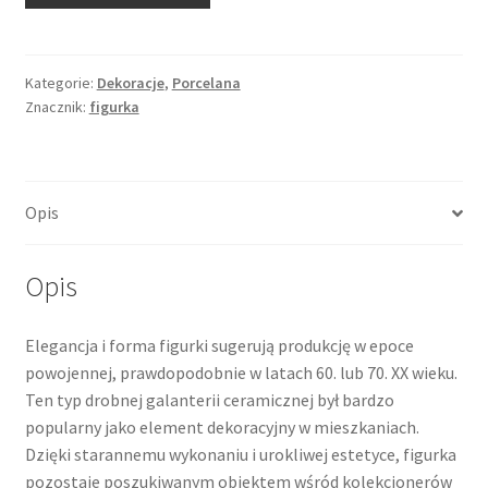
Yorkshire
Terrier,
piesek,
Kategorie:
Dekoracje
,
Porcelana
Znacznik:
figurka
porcelana
Opis
Opis
Elegancja i forma figurki sugerują produkcję w epoce
powojennej, prawdopodobnie w latach 60. lub 70. XX wieku.
Ten typ drobnej galanterii ceramicznej był bardzo
popularny jako element dekoracyjny w mieszkaniach.
Dzięki starannemu wykonaniu i urokliwej estetyce, figurka
pozostaje poszukiwanym obiektem wśród kolekcjonerów