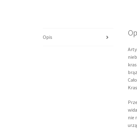
Op
Opis
Arty
nieb
kras
brąz
Cało
Kras
Prze
wida
nie 
urzą