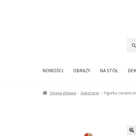
Przejdź
Przejdź
do
do
nawigacji
treści
Szuka
Szuk
NOWOŚCI
OBRAZY
NA STÓŁ
DE
Strona główna
Dekoracje
Figurka ceramicz