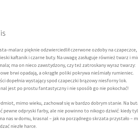
is
sta-malarz pięknie odzwierciedlił czerwone ozdoby na czapeczce,
ieski kaftanik i czarne buty. Na uwagę zasługuje również twarz i m
nala; ma on nieco zawstydzony, czy też zatroskany wyraz twarzy:
owe brwi opadają, a okrągłe poliki pokrywa nieśmiały rumieniec.
ści dopełnia wystający spod czapeczki brązowy niesforny lok.
nal jest po prostu fantastyczny i nie sposób go nie pokochać!
dmiot, mimo wieku, zachował się w bardzo dobrym stanie. Na but
ć pewne odpryski farby, ale nie powinno to nikogo dziwić: kiedy ty
ma nas w domu, krasnal – jak na porządnego skrzata przystało – m
dzać niezłe harce.