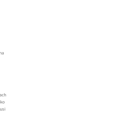
ina
ach
lko
usi