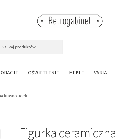
j:
aj
KORACJE
OŚWIETLENIE
MEBLE
VARIA
na krasnoludek
Figurka ceramiczna