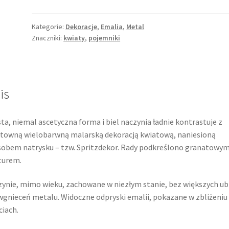
metalowy
pojemnik
z
Kategorie:
Dekoracje
,
Emalia
,
Metal
Znaczniki:
kwiaty
,
pojemniki
wieczkiem,
kwiatowa
dekoracja
natryskowa
is
ta, niemal ascetyczna forma i biel naczynia ładnie kontrastuje z
towną wielobarwną malarską dekoracją kwiatową, naniesioną
obem natrysku – tzw. Spritzdekor. Rady podkreślono granatowy
turem.
ynie, mimo wieku, zachowane w niezłym stanie, bez większych ub
wgnieceń metalu. Widoczne odpryski emalii, pokazane w zbliżeniu
ciach.