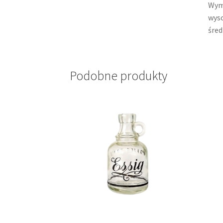
Wym
wyso
śred
Podobne produkty