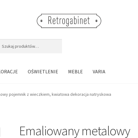
j:
aj
KORACJE
OŚWIETLENIE
MEBLE
VARIA
owy pojemnik z wieczkiem, kwiatowa dekoracja natryskowa
Emaliowany metalowy