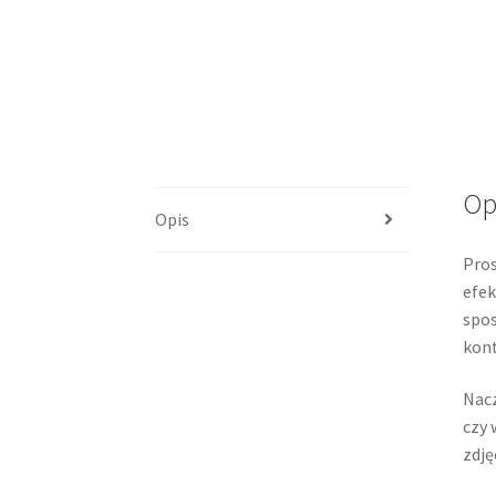
Op
Opis
Pros
efek
spos
kon
Nacz
czy 
zdję