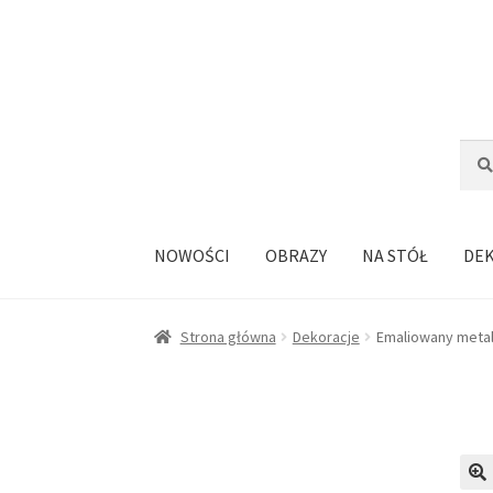
Przejdź
Przejdź
do
do
nawigacji
treści
Szuka
Szuk
NOWOŚCI
OBRAZY
NA STÓŁ
DE
Strona główna
Dekoracje
Emaliowany metal