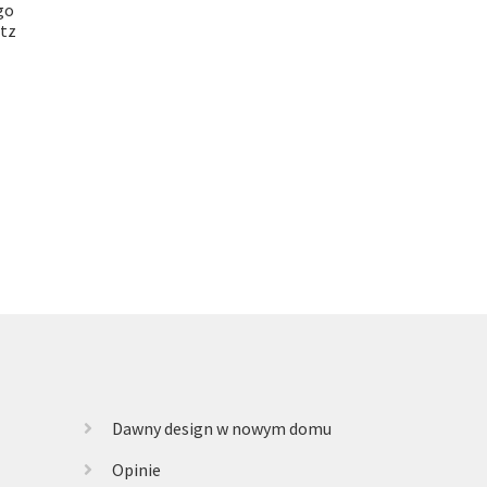
go
itz
Dawny design w nowym domu
Opinie