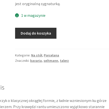
jest oryginalną sygnaturką.
1 w magazynie
ilość
Dodaj do koszyka
Elegancki
talerz
śniadaniowy
z
Kategorie:
Na stół
,
Porcelana
Znaczniki:
bavaria
,
seltmann
,
talerz
reliefową
dekoracją,
porcelana,
Seltmann
Weiden,
is
Niemcy
rzyk o klasycznej okrągłej formie, z ładnie wzniesionym ku górze
ierzem. Przy krawędzi rantu umieszczono wyjątkowo starannie