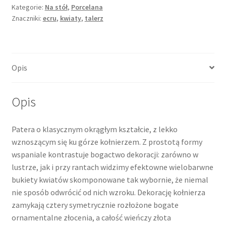
Kategorie:
Na stół
,
Porcelana
Znaczniki:
ecru
,
kwiaty
,
talerz
Opis
Opis
Patera o klasycznym okrągłym kształcie, z lekko
wznoszącym się ku górze kołnierzem. Z prostotą formy
wspaniale kontrastuje bogactwo dekoracji: zarówno w
lustrze, jak i przy rantach widzimy efektowne wielobarwne
bukiety kwiatów skomponowane tak wybornie, że niemal
nie sposób odwrócić od nich wzroku. Dekorację kołnierza
zamykają cztery symetrycznie rozłożone bogate
ornamentalne złocenia, a całość wieńczy złota