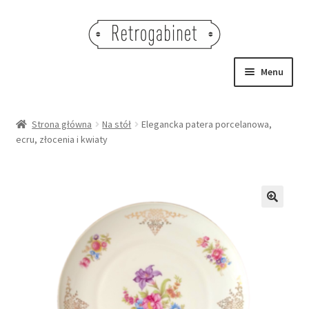
Przejdź
Przejdź
do
do
nawigacji
treści
Menu
NOWOŚCI
Strona główna
Na stół
Elegancka patera porcelanowa,
ecru, złocenia i kwiaty
OBRAZY
NA STÓŁ
DEKORACJE
🔍
OŚWIETLENIE
MEBLE