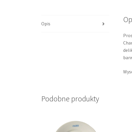
Op
Opis
Pros
Char
deli
barw
Wyso
Podobne produkty