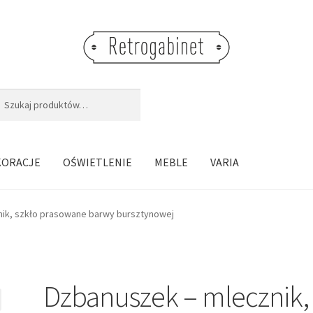
j:
aj
KORACJE
OŚWIETLENIE
MEBLE
VARIA
ik, szkło prasowane barwy bursztynowej
Dzbanuszek – mlecznik,