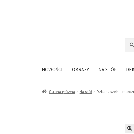
Przejdź
Przejdź
do
do
nawigacji
treści
Szuka
Szuk
NOWOŚCI
OBRAZY
NA STÓŁ
DE
Strona główna
Na stół
Dzbanuszek – mleczn