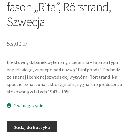
fason „Rita”, Rörstrand,
Szwecja
55,00
zł
Efektowny dzbanek wykonany z ceramiki – fajansu typu
angielskiego, znanego pod nazwą “flintgoods”. Pochodzi
ze znanej i cenionej szwedzkiej wytwórni Rörstrand. Na
spodzie oznaczona jest oryginalną sygnaturę producenta
stosowaną w latach 1943 – 1950.
1 w magazynie
ilość
Dodaj do koszyka
Dzbanek