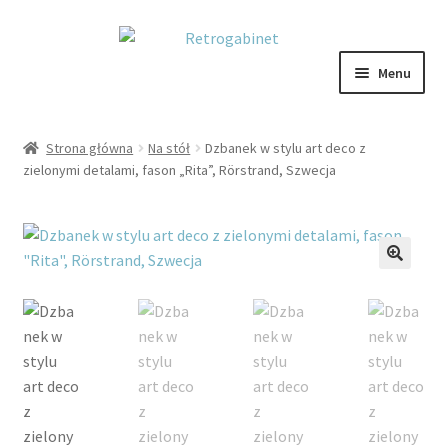
Przejdź
Przejdź
do
do
Menu
nawigacji
treści
NOWOŚCI
Strona główna
Na stół
Dzbanek w stylu art deco z
zielonymi detalami, fason „Rita”, Rörstrand, Szwecja
OBRAZY
NA STÓŁ
DEKORACJE
🔍
OŚWIETLENIE
MEBLE
VARIA