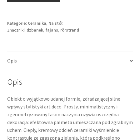
w
stylu
art
Kategorie:
Ceramika
,
Na stół
Znaczniki:
dzbanek
,
fajans
,
rörstrand
deco
z
zielonymi
detalami,
Opis
fason
"Rita",
Rörstrand,
Opis
Szwecja
Obiekt o wyjątkowo udanej formie, zdradzającej silne
wpływy stylistyki art deco. Prosty, minimalistyczny i
zgeometryzowany fason naczynia ożywia oszczędna
dekoracja: efektowna palmeta umieszczana pod zgrabnym
uchem. Ciepły, kremowy odcień ceramiki wyśmienicie
kontrastuje ze zgaszoną zielenią, którą podkreślono