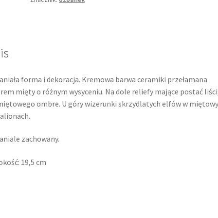
i
liście,
złocenie
i
mięta,
is
secesja,
fajans
niała forma i dekoracja. Kremowa barwa ceramiki przełamana
delikatny
rem mięty o różnym wysyceniu. Na dole reliefy mające postać liści
miętowego ombre. U góry wizerunki skrzydlatych elfów w miętow
alionach.
niale zachowany.
kość: 19,5 cm