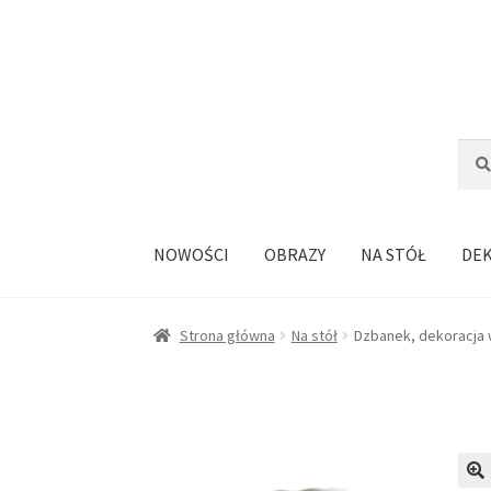
Przejdź
Przejdź
do
do
nawigacji
treści
Szuka
Szuk
NOWOŚCI
OBRAZY
NA STÓŁ
DE
Strona główna
Na stół
Dzbanek, dekoracja w 