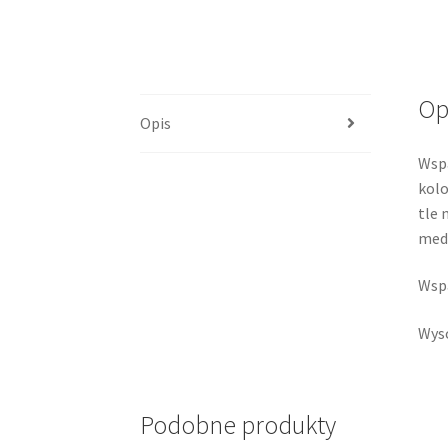
Op
Opis
Wspa
kolo
tle 
med
Wspa
Wyso
Podobne produkty