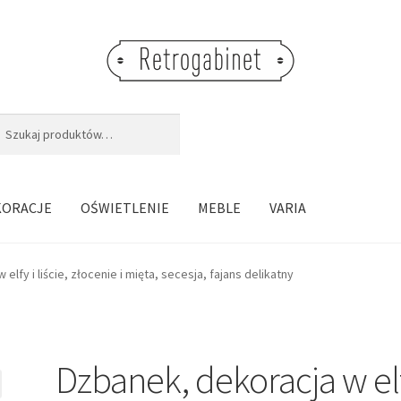
j:
aj
KORACJE
OŚWIETLENIE
MEBLE
VARIA
elfy i liście, złocenie i mięta, secesja, fajans delikatny
Dzbanek, dekoracja w el