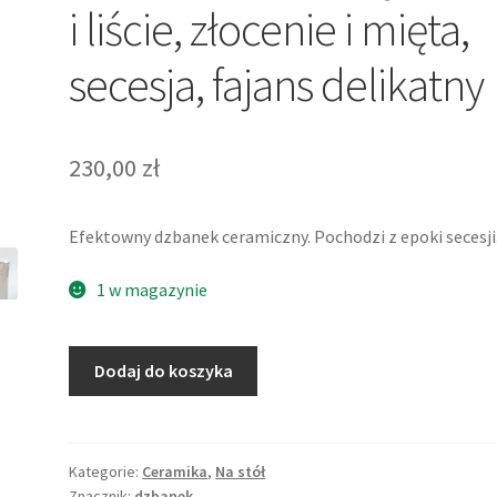
i liście, złocenie i mięta,
secesja, fajans delikatny
230,00
zł
Efektowny dzbanek ceramiczny. Pochodzi z epoki secesji
1 w magazynie
ilość
Dodaj do koszyka
Dzbanek,
dekoracja
w
elfy
Kategorie:
Ceramika
,
Na stół
Znacznik:
dzbanek