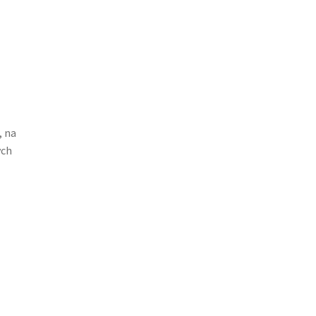
, na
ych