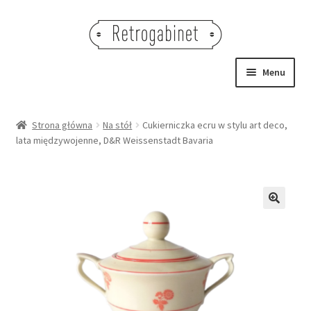
Przejdź
Przejdź
do
do
nawigacji
treści
Menu
NOWOŚCI
Strona główna
Na stół
Cukierniczka ecru w stylu art deco,
lata międzywojenne, D&R Weissenstadt Bavaria
OBRAZY
NA STÓŁ
DEKORACJE
🔍
OŚWIETLENIE
MEBLE