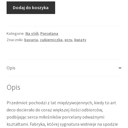
ilość
Dodaj do koszyka
Cukierniczka
ecru
w
stylu
Kategorie:
Na stół
,
Porcelana
Znaczniki:
bavaria
,
cukierniczka
,
ecru
,
kwiaty
art
deco,
lata
międzywojenne,
Opis
D&R
Weissenstadt
Bavaria
Opis
Przedmiot pochodzi z lat międzywojennych, kiedy to art
deco docierało do coraz większej ilości odbiorców,
podbijając serca miłośników porcelany odważnymi
kształtami. Fabryka, której sygnatura widnieje na spodzie