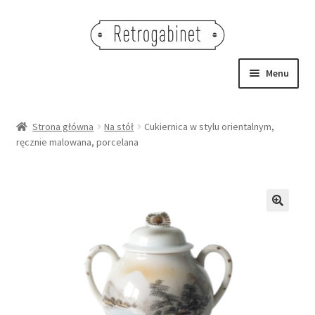
Przejdź
Przejdź
do
do
nawigacji
treści
Menu
NOWOŚCI
Strona główna
Na stół
Cukiernica w stylu orientalnym,
ręcznie malowana, porcelana
OBRAZY
NA STÓŁ
DEKORACJE
🔍
OŚWIETLENIE
MEBLE