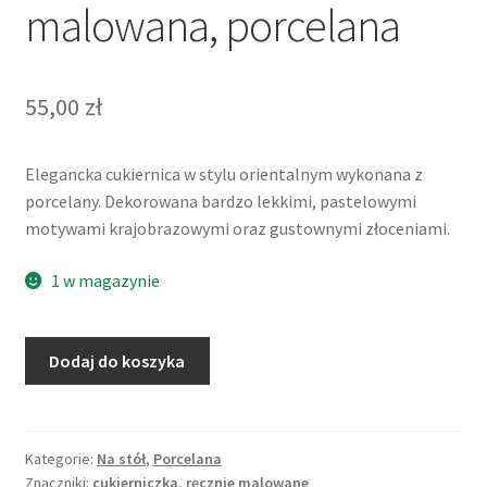
malowana, porcelana
55,00
zł
Elegancka cukiernica w stylu orientalnym wykonana z
porcelany. Dekorowana bardzo lekkimi, pastelowymi
motywami krajobrazowymi oraz gustownymi złoceniami.
1 w magazynie
ilość
Dodaj do koszyka
Cukiernica
w
stylu
orientalnym,
Kategorie:
Na stół
,
Porcelana
Znaczniki:
cukierniczka
,
ręcznie malowane
ręcznie